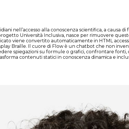
diani nell’accesso alla conoscenza scientifica, a causa di for
el progetto Università Inclusiva, nasce per rimuovere qu
ato viene convertito automaticamente in HTML accessibile
isplay Braille. Il cuore di Flow è un chatbot che non inven
dere spiegazioni su formule o grafici, confrontare fonti, 
trasforma contenuti statici in conoscenza dinamica e incl