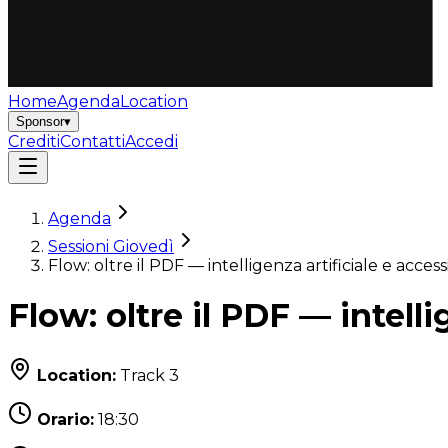
Home
Agenda
Location
Sponsor
▾
Crediti
Contatti
Accedi
Agenda
Sessioni Giovedì
Flow: oltre il PDF — intelligenza artificiale e acces
Flow: oltre il PDF — intelli
Location:
Track 3
Orario:
18:30