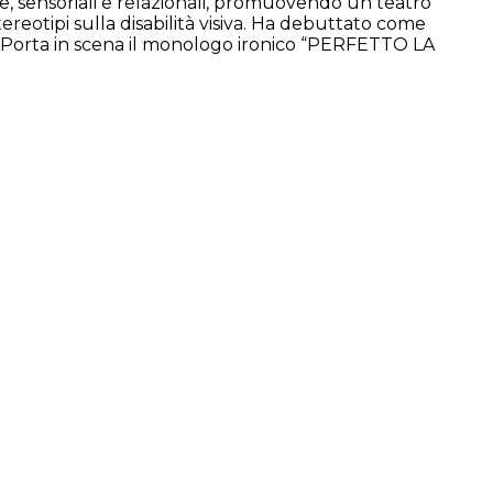
ee, sensoriali e relazionali, promuovendo un teatro
ereotipi sulla disabilità visiva. Ha debuttato come
a. Porta in scena il monologo ironico “PERFETTO LA