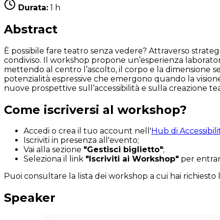
Durata:
1 h
Abstract
È possibile fare teatro senza vedere? Attraverso strategi
condiviso. Il workshop propone un’esperienza laboratori
mettendo al centro l’ascolto, il corpo e la dimensione sen
potenzialità espressive che emergono quando la visione non
nuove prospettive sull’accessibilità e sulla creazione te
Come iscriversi al workshop?
Accedi o crea il tuo account nell'
Hub di Accessibili
Iscriviti in presenza all'evento;
Vai alla sezione
"Gestisci biglietto"
;
Seleziona il link
"Iscriviti ai Workshop"
per entrare
Puoi consultare la lista dei workshop a cui hai richiesto
Speaker