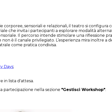
e corporee, sensoriali e relazionali, il teatro si configur
ale che invita i partecipanti a esplorare modalità altern
soriale. Il percorso intende stimolare una riflessione prat
 è il canale privilegiato. L’esperienza mira inoltre a deco
atrale come pratica condivisa.
ty Days
;
 in lista d'attesa.
 la partecipazione nella sezione
"Gestisci Workshop"
.