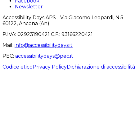
Facebook
Newsletter
Accessibility Days APS - Via Giacomo Leopardi, N.5
60122, Ancona (An)
P.IVA: 02923190421 C.F.: 93166220421
Mail
:
info@accessibilitydays.it
PEC
:
accessibilitydays@pec.it
Codice etico
Privacy Policy
Dichiarazione di accessibilità