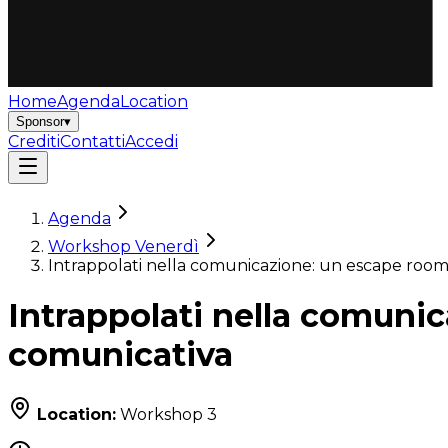
Home
Agenda
Location
Sponsor
▾
Crediti
Contatti
Accedi
Agenda
Workshop Venerdì
Intrappolati nella comunicazione: un escape room s
Intrappolati nella comunic
comunicativa
Location:
Workshop 3