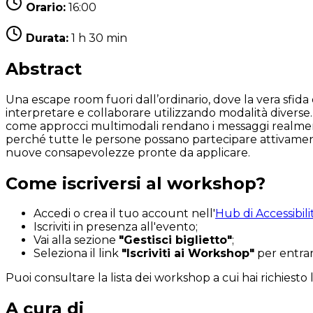
Orario:
16:00
Durata:
1 h 30 min
Abstract
Una escape room fuori dall’ordinario, dove la vera sfida
interpretare e collaborare utilizzando modalità diverse.
come approcci multimodali rendano i messaggi realmente
perché tutte le persone possano partecipare attivament
nuove consapevolezze pronte da applicare.
Come iscriversi al workshop?
Accedi o crea il tuo account nell'
Hub di Accessibili
Iscriviti in presenza all'evento;
Vai alla sezione
"Gestisci biglietto"
;
Seleziona il link
"Iscriviti ai Workshop"
per entrare
Puoi consultare la lista dei workshop a cui hai richiesto
A cura di