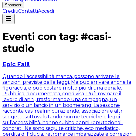
Sponsor
▾
Crediti
Contatti
Accedi
Eventi con tag: #
casi-
studio
Epic Fail!
Quando l’accessibilità manca, possono arrivare le
sanzioni previste dalle leggi. Ma può arrivare anche la
figuraccia, e può costare molto più di una penale.
Pubblica, documentata, condivisa. Può rovinare il
lavoro di anni, trasformando una campagna, un
servizio o un lancio in un boomerang. La sessione
racconta casi reali in cui aziende, associazioni e altri
soggetti, sottovalutando norme tecniche e leggi
sull’accessibilità, hanno subito danni reputazionali
concreti. Ne sono seguite critiche, eco mediatico,
perdita di fiducia, retromarce imbarazzate e correzioni